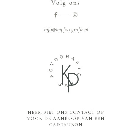
Volg ons
info@kvpfotografie.nl
G
R
O
A
T
F
O
I
F
E
P
K
V
NEEM MET ONS CONTACT OP
VOOR DE AANKOOP VAN EEN
CADEAUBON