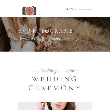
MENU
KVP FOTOGRAFIE
Home
/
Wedding
/
Wedding Ceremony
Wedding
admin
WEDDING
CEREMONY
Videospeler