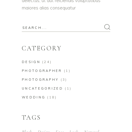
delectus, ut aut reiciendis voluptatibus
maiores alias consequatur
Search
for:
CATEGORY
DESIGN
(24)
PHOTOGRAPHER
(1)
PHOTOGRAPHY
(3)
UNCATEGORIZED
(1)
WEDDING
(18)
TAGS
Black
Design
Face
Look
Natural